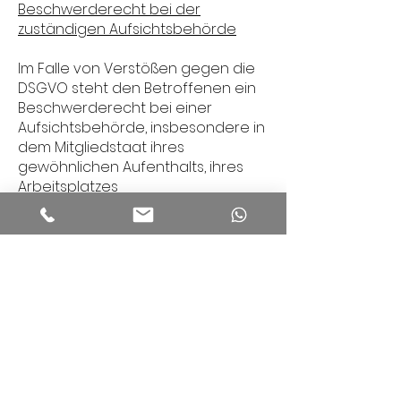
Beschwerderecht bei der
zuständigen Aufsichtsbehörde
Im Falle von Verstößen gegen die
DSGVO steht den Betroffenen ein
Beschwerderecht bei einer
Aufsichtsbehörde, insbesondere in
dem Mitgliedstaat ihres
gewöhnlichen Aufenthalts, ihres
Arbeitsplatzes
oder des Orts des mutmaßlichen
Verstoßes zu. Das
Beschwerderecht besteht
unbeschadet anderweitiger
verwaltungsrechtlicher oder
gerichtlicher Rechtsbehelfe.
Recht auf Datenübertragbarkeit
Sie haben das Recht, Daten, die wir