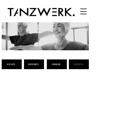
HIP-HOP
LINEDANCE
ZUMBA®
SENIOREN
Halt dich fit!
Halt dich fit ist für Menschen, die in der zweiten
Lebenshälfte stehen, die fit, lebens- und
unternehmungslustig sind, die sich nach Musik
bewegen wollen und die Geselligkeit lieben.
Es ist eine Kombination aus gesundheitsfördernder
rhythmischer Gymnastik (ohne Bodenübungen)
und unterhaltsamen Mode- und Partytänzen.