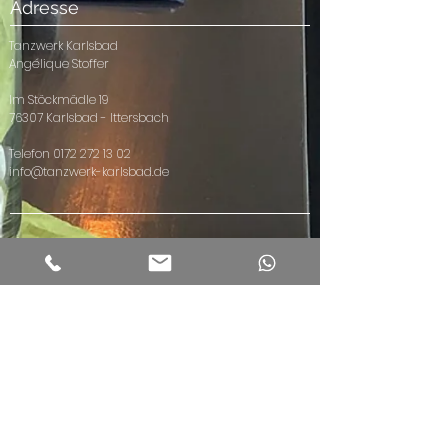
Adresse
Tanzwerk Karlsbad
Angélique Stoffer
Im Stöckmädle 19
76307 Karlsbad - Ittersbach
Telefon
0172 272 13 02
info@tanzwerk-karlsbad.de
Tanzen
Weiteres
Kinder
Community
Hip Hop Kids
Vermietungen
Hip Hop Teens
Events
Hip Hop ab 21
Privatstunden
Hip Hop ab
Kindergeburtst
30
age
Dance4Fans
Facebook
Masterclass
Instagram