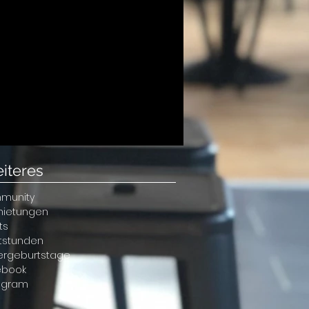
iteres
munity
mietungen
ts
atstunden
ergeburtstage
ebook
agram