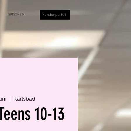
GUTSCHEIN
Kundenportal
uni
  |  
Karlsbad
Teens 10-13