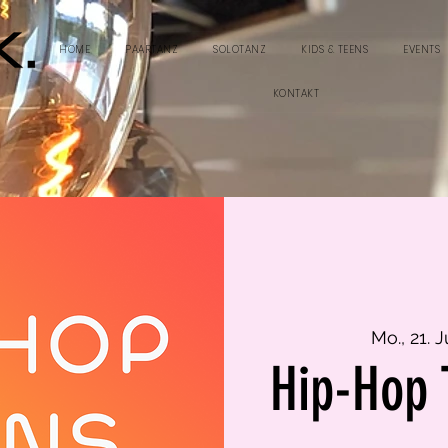
HOME
PAARTANZ
SOLOTANZ
KIDS & TEENS
EVENTS
KONTAKT
Mo., 21. J
Hip-Hop 