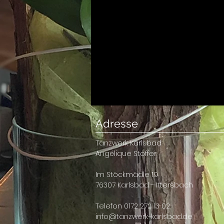
Adresse
Tanzwerk Karlsbad
Angélique Stoffer
Im Stöckmädle 19
76307 Karlsbad - Ittersbach
Telefon 0172 272 13 02
info@tanzwerk-karlsbad.de