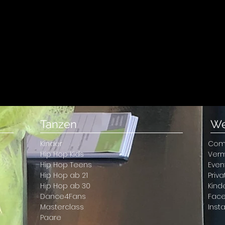
Tanzen
We
Kinder
Com
Hip Hop Kids
Ver
Hip Hop Teens
Even
Hip Hop ab 21
Priv
Hip Hop ab 30
Kind
Dance4Fans
Fac
Masterclass
Inst
Paare