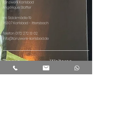
Tanzwerk Karlsbad
Angélique Stoffer
Im Stöckmädle 19
76307 Karlsbad - Ittersbach
Telefon
0172 272 13 02
info@tanzwerk-karlsbad.de
Tanzen
Weiteres
Kinder
Community
Hip Hop Kids
Vermietungen
Hip Hop Teens
Events
Hip Hop ab 21
Privatstunden
Hip Hop ab
Kindergeburtst
30
age
Dance4Fans
Facebook
Masterclass
Instagram
Paare
Linedance
ZUMBA®