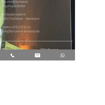
Tanzwerk Karlsbad
Angélique Stoffer
Im Stöckmädle 19
76307 Karlsbad - Ittersbach
Telefon
0172 272 13 02
info@tanzwerk-karlsbad.de
Tanzen
Weiteres
Kinder
Community
Hip Hop Kids
Vermietungen
Hip Hop Teens
Events
Hip Hop ab 21
Privatstunden
Hip Hop ab
Kindergeburtst
30
age
Dance4Fans
Facebook
Masterclass
Instagram
Paare
Linedance
ZUMBA®