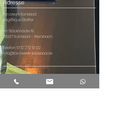
Adresse
Tanzwerk Karlsbad
Angélique Stoffer
Im Stöckmädle 19
76307 Karlsbad - Ittersbach
Telefon
0172 272 13 02
info@tanzwerk-karlsbad.de
Tanzen
Weiteres
Kinder
Community
Hip Hop Kids
Vermietungen
Hip Hop Teens
Events
Hip Hop ab 21
Privatstunden
Hip Hop ab
Kindergeburtst
30
age
Dance4Fans
Facebook
Masterclass
Instagram