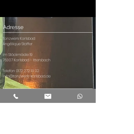
Adresse
Tanzwerk Karlsbad
Angélique Stoffer
Im Stöckmädle 19
76307 Karlsbad - Ittersbach
Telefon
0172 272 13 02
info@tanzwerk-karlsbad.de
Tanzen
Weiteres
Kinder
Community
Hip Hop Kids
Vermietungen
Hip Hop Teens
Events
Hip Hop ab 21
Privatstunden