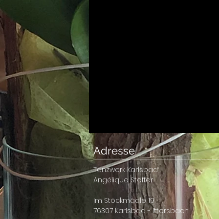
Adresse
Tanzwerk Karlsbad
Angélique Stoffer
Im Stöckmädle 19
76307 Karlsbad - Ittersbach