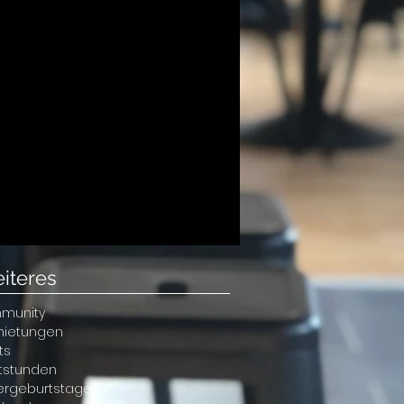
iteres
munity
mietungen
ts
atstunden
ergeburtstage