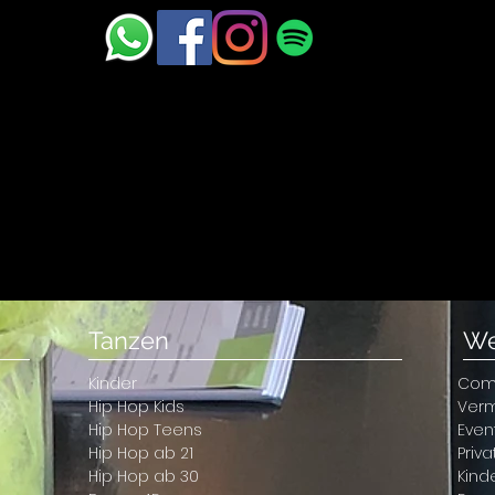
Tanzen
We
Kinder
Com
Hip Hop Kids
Ver
Hip Hop Teens
Even
Hip Hop ab 21
Priv
Hip Hop ab 30
Kind