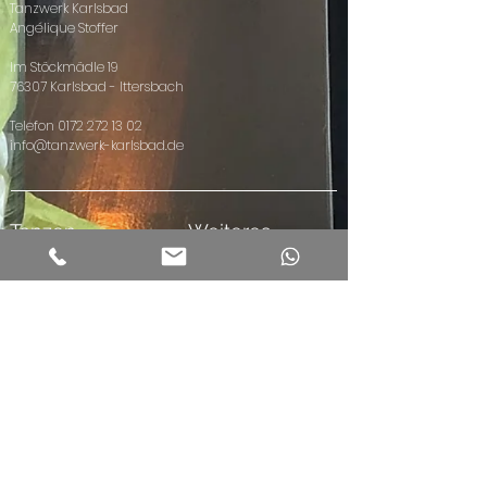
Tanzwerk Karlsbad
Angélique Stoffer
Im Stöckmädle 19
76307 Karlsbad - Ittersbach
Telefon
0172 272 13 02
info@tanzwerk-karlsbad.de
Tanzen
Weiteres
Kinder
Community
Hip Hop Kids
Vermietungen
Hip Hop Teens
Events
Hip Hop ab 21
Privatstunden
Hip Hop ab
Kindergeburtst
30
age
Dance4Fans
Facebook
Masterclass
Instagram
Paare
Linedance
ZUMBA®