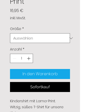
Print
Preis
16,95 €
inkl. MwSt.
Größe
*
Anzahl
*
In den Warenkorb
Sofortkauf
Kindershirt mit Lama-Print.
Witzig, süßes T-Shirt für unsere