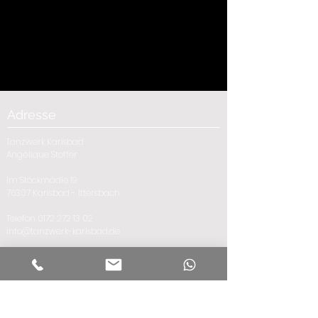
Adresse
Tanzwerk Karlsbad
Angélique Stoffer
Im Stöckmädle 19
76307 Karlsbad - Ittersbach
Telefon
0172 272 13 02
info@tanzwerk-karlsbad.de
Tanzen
Weiteres