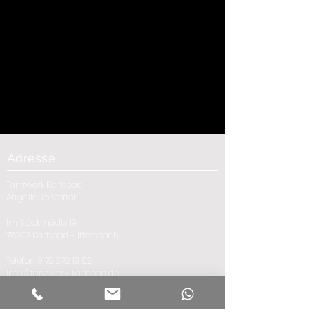
Adresse
Tanzwerk Karlsbad
Angélique Stoffer
Im Stöckmädle 19
76307 Karlsbad - Ittersbach
Telefon
0172 272 13 02
info@tanzwerk-karlsbad.de