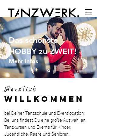
Das schönste
HOBBY zu ZWEIT!
Mehr Infos
Herzlich
WILLKOMMEN
bei Deiner Tanzschule und Eventlocation.
Bei uns findest Du eine große Auswahl an
Tanzkursen und Events für Kinder,
Jugendliche,
Paare und Senioren.