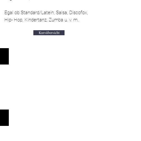
Egal ob Standard/Latein, Salsa, Discofox,
Hip- Hop, Kindertanz, Zumba u. v. m..
Kursübersicht
KIDS & TEENS
HIP-HOP & ZUMBA®