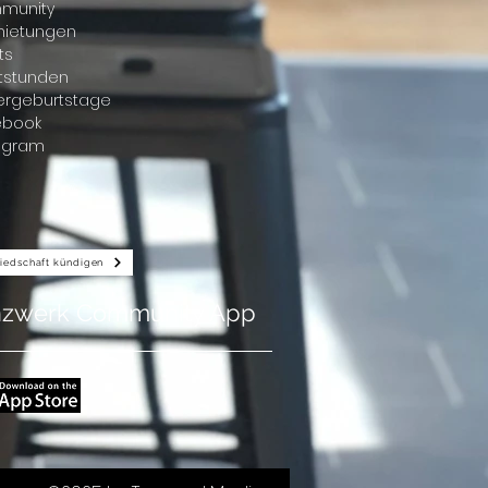
munity
mietungen
ts
atstunden
ergeburtstage
ebook
agram
liedschaft kündigen
nzwerk Community App