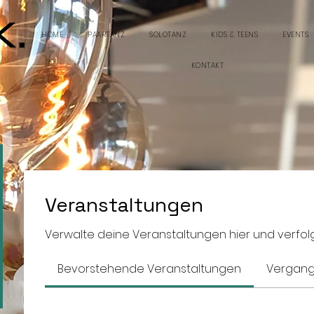
HOME
PAARTANZ
SOLOTANZ
KIDS & TEENS
EVENTS
KONTAKT
Veranstaltungen
Verwalte deine Veranstaltungen hier und verfolg
Bevorstehende Veranstaltungen
Vergang