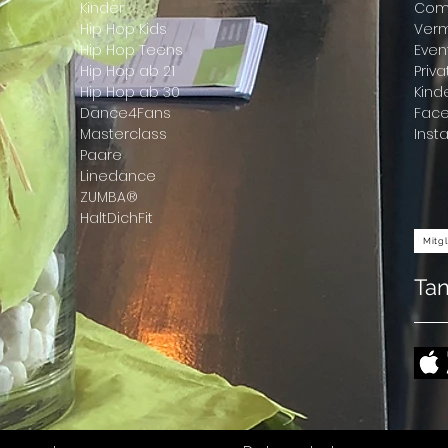
Kinder
Com
Hip Hop Kids
Ver
Hip Hop Teens
Even
Hip Hop ab 21
Priv
Hip Hop ab 30
Kind
Dance4Fans
Fac
Masterclass
Inst
Paare
Linedance
ZUMBA®
HaltDichFit
Mitg
Ta