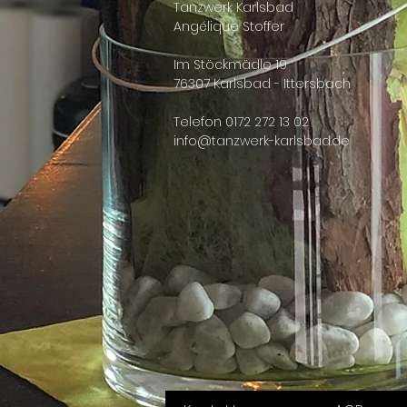
Tanzwerk Karlsbad
Angélique Stoffer
Im Stöckmädle 19
76307 Karlsbad - Ittersbach
Telefon 0172 272 13 02
info@tanzwerk-karlsbad.de