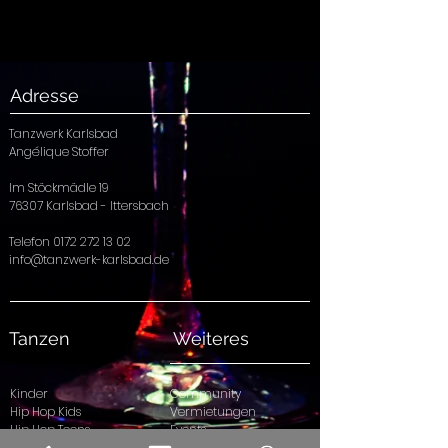
Adresse
Tanzwerk Karlsbad
Angélique Stoffer
Im Stöckmädle 19
76307 Karlsbad - Ittersbach
Telefon
0172 272 13 02
info@tanzwerk-karlsbad.de
Tanzen
Weiteres
Kinder
Community
Hip Hop Kids
Vermietungen
Hip Hop Teens
Events
Hip Hop ab 21
Privatstunden